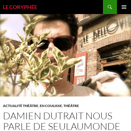
Aller
Recherche
LE CORYPHÉE
au
MENU
contenu
PRINCI
ACTUALITÉ THÉÂTRE
,
EN COULISSE
,
THÉÂTRE
DAMIEN DUTRAIT NOUS
PARLE DE SEULAUMONDE