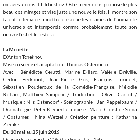
mirages » nous dit Tchekhov. Ostermeier nous propose le plus
beau des mirages et vise juste une nouvelle fois. Il montre son
talent indéniable à mettre en scène les drames de l’humanité
universels et intemporels comme probablement toute son
oeuvre l’est et le restera.
La Mouette
D’Anton Tchekhov
Mise en scène et adaptation : Thomas Ostermeier
Avec : Bénédicte Cerutti, Marine Dillard, Valérie Dréville,
Cédric Eeckhout, Jean-Pierre Gos, François Loriquet,
Sébastien Pouderoux de la Comédie-Française, Mélodie
Richard, Matthieu Sampeur / Traduction : Oliver Cadiot /
Musique : Nils Ostendorf / Scénographie : Jan Pappelbaum /
Dramaturgie : Peter Kleinert / Lumière : Marie-Christine Soma
/ Costumes : Nina Wetzel / Création peinture : Katharina
Ziemke
Du 20 maI au 25 juin 2016
Du mardi au samedi à 20h / Le dimanche à 15h