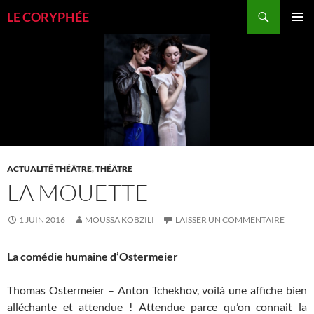
Aller
Recherche
LE CORYPHÉE
au
MENU
contenu
PRINCI
ACTUALITÉ THÉÂTRE
,
THÉÂTRE
LA MOUETTE
1 JUIN 2016
MOUSSA KOBZILI
LAISSER UN COMMENTAIRE
La comédie humaine d’Ostermeier
Thomas Ostermeier – Anton Tchekhov, voilà une affiche bien
alléchante et attendue ! Attendue parce qu’on connait la