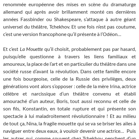
renommée européenne des mises en scène du dramaturge
allemand qui après avoir brillamment monté ces dernières
années Fassbinder ou Shakespeare, s’attaque à autre géant
universel du théâtre, Tchekhov. Et une fois n’est pas coutume,
c’est une version francophone qu’il présente à l’Odéon…
Et c’est
La Mouette
qu’il choisit, probablement pas par hasard,
puisqu’elle questionne à travers les liens familiaux et
amoureux, la place de l’art et en particulier du théâtre dans une
société russe d’avant la révolution. Dans cette famille encore
une fois bourgeoise, celle de la Russie des privilèges, deux
générations vont alors s’opposer : celle de la mère Irina, actrice
célèbre et narcissique d’un théâtre convenu et établi
amouraché d’un auteur, Boris, tout aussi reconnu et celle de
son fils, Konstantin, en totale rupture et qui présente son
spectacle à lui maladroitement révolutionnaire ! Et au milieu
de tout ça, Nina, la fragile mouette qui se va se briser les ailes à
naviguer entre deux eaux, à vouloir devenir une actrice…
Puis
les autres qui, comme souvent chez Tchekhov, penchent d‘un