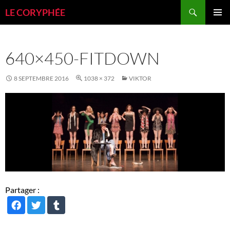
Aller
Recherche
LE CORYPHÉE
au
MENU
contenu
PRINCI
640×450-FITDOWN
8 SEPTEMBRE 2016
1038 × 372
VIKTOR
Partager :