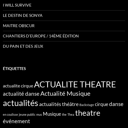
I WILL SURVIVE
LE DESTIN DE SONYA
MAITRE OBSCUR
CHANTIERS D’EUROPE / 14ÈME ÉDITION
DU PAIN ET DES JEUX
ÉTIQUETTES
ACTUALITE THEATRE
actualite cirque
Actualité Musique
actualité danse
actualités
danse
actualités théâtre
cirque
Backstage
theatre
Musique
en coulisse
jeune public
mus
the
Thea
événement