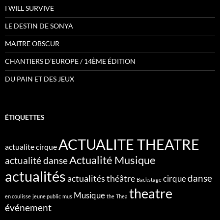
I WILL SURVIVE
LE DESTIN DE SONYA
MAITRE OBSCUR
CHANTIERS D’EUROPE / 14ÈME ÉDITION
DU PAIN ET DES JEUX
ÉTIQUETTES
ACTUALITE THEATRE
actualite cirque
Actualité Musique
actualité danse
actualités
danse
actualités théâtre
cirque
Backstage
theatre
Musique
en coulisse
jeune public
mus
the
Thea
événement