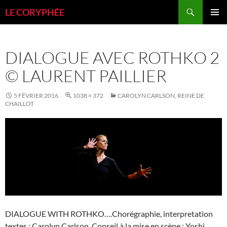
Aller
Recherche
LE CORYPHÉE
au
MENU
contenu
PRINCI
DIALOGUE AVEC ROTHKO 2
© LAURENT PAILLIER
5 FÉVRIER 2016
1038 × 372
CAROLYN CARLSON, REINE DE
CHAILLOT
DIALOGUE WITH ROTHKO….Chorégraphie, interpretation
textes : Carolyn Carlson..Conseil à la mise en scène : Yoshi