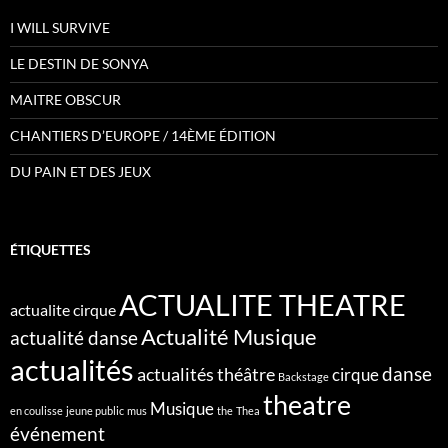
I WILL SURVIVE
LE DESTIN DE SONYA
MAITRE OBSCUR
CHANTIERS D’EUROPE / 14ÈME ÉDITION
DU PAIN ET DES JEUX
ÉTIQUETTES
ACTUALITE THEATRE
actualite cirque
Actualité Musique
actualité danse
actualités
danse
actualités théâtre
cirque
Backstage
theatre
Musique
en coulisse
jeune public
mus
the
Thea
événement